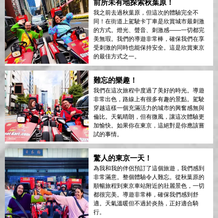
前所未有地探索秋葉原！
我之前去過秋葉原，但這次的體驗完全不
同！在街道上駕駛卡丁車是欣賞城市最刺激
的方式。燈光、聲音、刺激感——一切都完
美無瑕。我們的導遊非常棒，確保我們在享
受刺激的同時也能保持安全。這是欣賞東京
的最佳方式之一。
難忘的樂趣！
我們在這次旅程中度過了美好的時光。導遊
非常出色，路線上有很多有趣的景點。駕駛
穿越這樣一個充滿活力的城市的興奮感無與
倫比。天氣晴朗，但有微風，讓這次體驗更
加愉快。如果你在東京，這絕對是你應該嘗
試的事情。
驚人的東京一天！
為我和我的伴侶預訂了這個旅遊，我們感到
非常滿意。整個體驗令人難忘。從秋葉原的
順暢旅程到東京車站附近的壯麗景色，一切
都很完美。導遊非常棒，確保我們感到舒
適。天氣溫暖但不過於炎熱，正好適合騎
行。