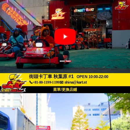
街頭卡丁車 秋葉原 #1
OPEN 10:00-22:00
📞+81-80-1199-1199
📧
shina@kart.st
菜單/更換店鋪
首頁
關於我們
規格
價格
交通資訊
顧客評價
常見問題