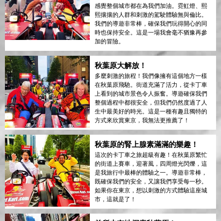
感覺整個城市都在為我們加油。霓虹燈、熙
熙攘攘的人群和刺激的駕駛體驗無與倫比。
我們的導遊非常棒，確保我們玩得開心的同
時也保持安全。這是一場我會毫不猶豫再參
加的冒險。
秋葉原大解放！
多麼刺激的旅程！我們像擁有這個地方一樣
在秋葉原飛馳。街道充滿了活力，從卡丁車
上看到的城市景色令人振奮。導遊確保我們
整個過程中都很安全，但我們仍然度過了人
生中最美好的時光。這是一種有趣且獨特的
方式來欣賞東京，我無法更推薦了！
秋葉原的腎上腺素滿滿的樂趣！
這次的卡丁車之旅超級有趣！在秋葉原繁忙
的街道上賽車，迎著風，四周燈光閃爍，這
是我旅行中最棒的體驗之一。導遊非常棒，
既確保我們的安全，又讓我們享受每一秒。
如果你在東京，想以刺激的方式體驗這座城
市，這就是了！