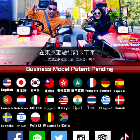
公司
預訂
更換店鋪
東京 品川 #1
東京 秋葉原 #1
東京 秋葉原 #2
東京 澀谷
東京 澀谷分店
東京灣
在東京駕駛街頭卡丁車！
東京 淺草
大阪
一次難忘的經歷，且一次永遠不夠！
沖繩