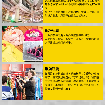
我們擁有最新最強大的4K運動相機，可以租賃來
錄製您或家人/朋友在街頭度過美好時光的POV畫
面。
您也可以攜帶自己的運動相機，安裝在胸部、頭
部或身體上（只要不妨礙安全駕駛）。
配件租賃
以我們多種有趣且時尚的配件風格巡航！
為您的服裝增添一些特色，在城市中駕駛時選擇
太陽眼鏡或時尚的帽子。
服裝租賃
如果沒有裝扮成超級英雄的樣子，怎麼能說您擁
有了「真實的超級英雄卡丁車體驗」呢！我們擁
有您想得到的所有服裝，讓這成為「真實的超級
英雄卡丁車體驗」！對於所有超級英雄粉絲，別
擔心，我們全部都有！