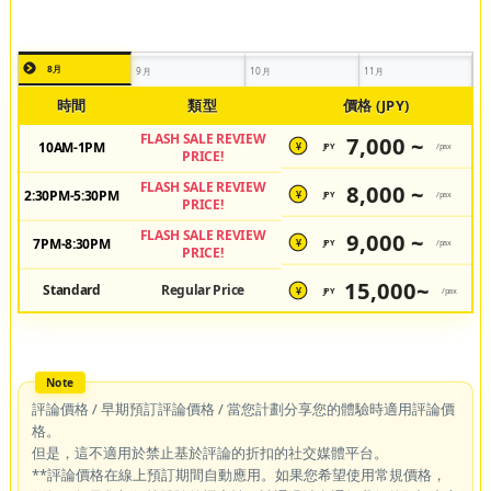
8月
9月
10月
11月
時間
類型
價格 (JPY)
FLASH SALE REVIEW
7,000 ~
10AM-1PM
JPY
/pax
¥
PRICE!
FLASH SALE REVIEW
8,000 ~
2:30PM-5:30PM
JPY
/pax
¥
PRICE!
FLASH SALE REVIEW
9,000 ~
7PM-8:30PM
JPY
/pax
¥
PRICE!
15,000~
Standard
Regular Price
JPY
/pax
¥
評論價格 / 早期預訂評論價格 / 當您計劃分享您的體驗時適用評論價
格。
但是，這不適用於禁止基於評論的折扣的社交媒體平台。
**評論價格在線上預訂期間自動應用。如果您希望使用常規價格，