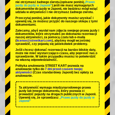
nie otrzymasz żadnego zwrotu.
(opisane poniżej
„Prawo
jazdy do jazdy w Japonii”
) jeśli nie masz wymaganych
dokumentów do jazdy w Japonii, nie będziesz mógł wziąć
udziału w aktywności i nie otrzymasz żadnego zwrotu.
Przeczytaj poniżej, jakie dokumenty musisz uzyskać i
upewnij się, że możesz przyjść do naszego sklepu z tymi
dokumentami.
Zalecamy, abyś wysłał nam zdjęcia swojego prawa jazdy i
dokumentów, które otrzymałeś po dokonaniu rezerwacji
naszej aktywności, za pomocą czatu lub e-maila
(
license@streetkart.com
), abyśmy mogli wcześniej
sprawdzić, czy pojawią się jakiekolwiek problemy.
Jeśli chcesz dokonać rezerwacji na bardzo bliskie daty,
może nie mieć wystarczająco czasu, aby poprosić nas o
sprawdzenie. W takim przypadku musisz to potwierdzić
na własną odpowiedzialność.
Polityka anulowania STREET KART pozwala na
anulowanie tylko do
7 dni przed czasem twojej
aktywności
(Czas standardowy Japonii) bez opłaty za
anulowanie.
Ta aktywność wymaga międzynarodowego prawa
jazdy lub innego dokumentu, który pozwala ci
prowadzić pojazdy na drogach publicznych w Japonii.
Upewnij się, że sprawdzasz
„Prawo jazdy do jazdy w
Japonii”