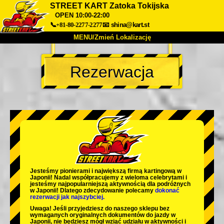
STREET KART Zatoka Tokijska
OPEN 10:00-22:00
📞+81-80-2277-2277
📧
shina@kart.st
MENU/Zmień Lokalizację
TOP
Rezerwacja
O nas
Specyfikacja
Cena
Dojazd
Opinie
FAQ
Firma
Rezerwacja
Zmień Lokalizację
Tokyo Shinagawa
Tokyo Akihabara#1
Tokyo Akihabara#2
Tokyo Shibuya
Tokyo Shibuya Annex
Tokyo Bay
Jesteśmy
pionierami
i
największą firmą kartingową
w
Japonii! Nadal współpracujemy z
wieloma celebrytami
i
Tokyo Asakusa
Osaka
jesteśmy
najpopularniejszą aktywnością
dla podróżnych
w Japonii! Dlatego zdecydowanie polecamy
dokonać
rezerwacji jak najszybciej.
Okinawa
Uwaga! Jeśli przyjedziesz do naszego sklepu bez
wymaganych oryginalnych dokumentów do jazdy w
Japonii, nie będziesz mógł wziąć udziału w aktywności i