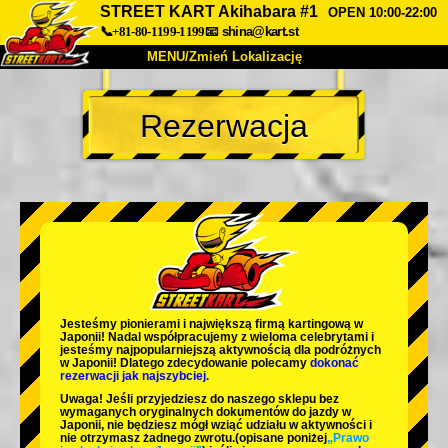
STREET KART Akihabara #1
OPEN 10:00-22:00
📞+81-80-1199-1199
📧
shina@kart.st
MENU/Zmień Lokalizację
TOP
Rezerwacja
O nas
Specyfikacja
Cena
Dojazd
Opinie
FAQ
Firma
Rezerwacja
Zmień Lokalizację
Tokyo Shinagawa
Tokyo Akihabara#1
Tokyo Akihabara#2
Tokyo Shibuya
Jesteśmy
pionierami
i
największą firmą kartingową
w
Tokyo Shibuya Annex
Tokyo Bay
Japonii! Nadal współpracujemy z
wieloma celebrytami
i
jesteśmy
najpopularniejszą aktywnością
dla podróżnych
w Japonii! Dlatego zdecydowanie polecamy
dokonać
Tokyo Asakusa
Osaka
rezerwacji jak najszybciej.
Uwaga! Jeśli przyjedziesz do naszego sklepu bez
Okinawa
wymaganych oryginalnych dokumentów do jazdy w
Japonii, nie będziesz mógł wziąć udziału w aktywności i
nie otrzymasz żadnego zwrotu.
(opisane poniżej
„Prawo