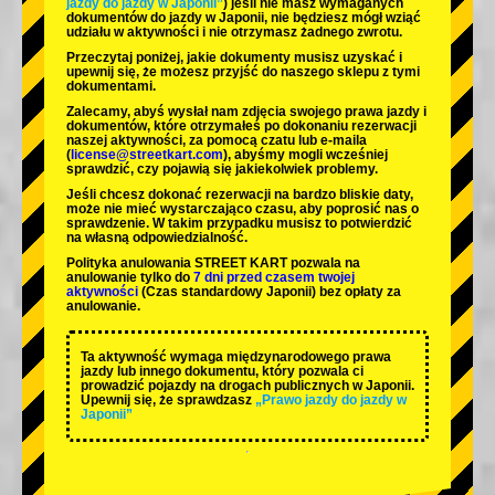
jazdy do jazdy w Japonii”
) jeśli nie masz wymaganych
dokumentów do jazdy w Japonii, nie będziesz mógł wziąć
udziału w aktywności i nie otrzymasz żadnego zwrotu.
Przeczytaj poniżej, jakie dokumenty musisz uzyskać i
upewnij się, że możesz przyjść do naszego sklepu z tymi
dokumentami.
Zalecamy, abyś wysłał nam zdjęcia swojego prawa jazdy i
dokumentów, które otrzymałeś po dokonaniu rezerwacji
naszej aktywności, za pomocą czatu lub e-maila
(
license@streetkart.com
), abyśmy mogli wcześniej
sprawdzić, czy pojawią się jakiekolwiek problemy.
Jeśli chcesz dokonać rezerwacji na bardzo bliskie daty,
może nie mieć wystarczająco czasu, aby poprosić nas o
sprawdzenie. W takim przypadku musisz to potwierdzić
na własną odpowiedzialność.
Polityka anulowania STREET KART pozwala na
anulowanie tylko do
7 dni przed czasem twojej
aktywności
(Czas standardowy Japonii) bez opłaty za
anulowanie.
Ta aktywność wymaga międzynarodowego prawa
jazdy lub innego dokumentu, który pozwala ci
prowadzić pojazdy na drogach publicznych w Japonii.
Upewnij się, że sprawdzasz
„Prawo jazdy do jazdy w
Japonii”