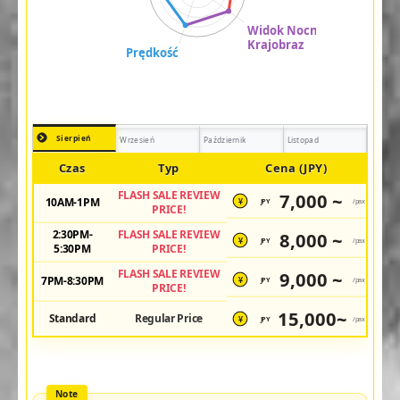
Sierpień
Wrzesień
Październik
Listopad
Czas
Typ
Cena (JPY)
FLASH SALE REVIEW
7,000 ~
10AM-1PM
JPY
/pax
¥
PRICE!
2:30PM-
FLASH SALE REVIEW
8,000 ~
JPY
/pax
¥
5:30PM
PRICE!
FLASH SALE REVIEW
9,000 ~
7PM-8:30PM
JPY
/pax
¥
PRICE!
15,000~
Standard
Regular Price
JPY
/pax
¥