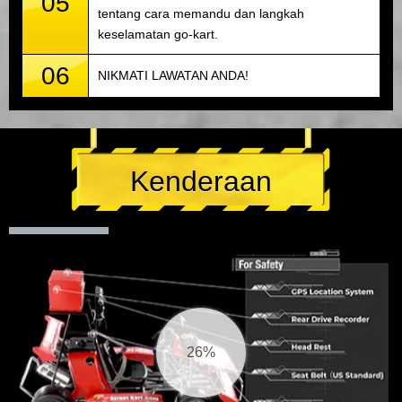
05
tentang cara memandu dan langkah
keselamatan go-kart.
06
NIKMATI LAWATAN ANDA!
Kenderaan
27%