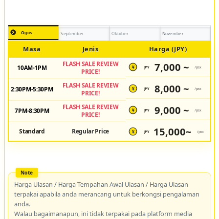
Ogos
September
Oktober
November
Masa
Jenis
Harga (JPY)
FLASH SALE REVIEW
7,000 ~
10AM-1PM
JPY
/pax
¥
PRICE!
FLASH SALE REVIEW
8,000 ~
2:30PM-5:30PM
JPY
/pax
¥
PRICE!
FLASH SALE REVIEW
9,000 ~
7PM-8:30PM
JPY
/pax
¥
PRICE!
15,000~
Standard
Regular Price
JPY
/pax
¥
Harga Ulasan / Harga Tempahan Awal Ulasan / Harga Ulasan
terpakai apabila anda merancang untuk berkongsi pengalaman
anda.
Walau bagaimanapun, ini tidak terpakai pada platform media