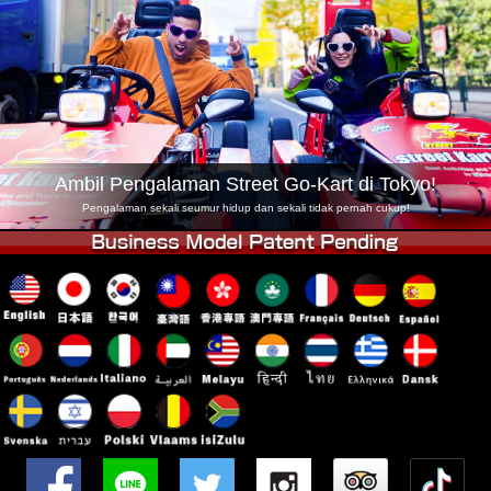
Syarikat
Tempahan
Tukar Kedai
Tokyo Shinagawa
Tokyo Akihabara#1
Tokyo Akihabara#2
Tokyo Shibuya
Tokyo Shibuya Annex
Tokyo Bay
Ambil Pengalaman Street Go-Kart di Tokyo!
Tokyo Asakusa
Osaka
Pengalaman sekali seumur hidup dan sekali tidak pernah cukup!
Okinawa