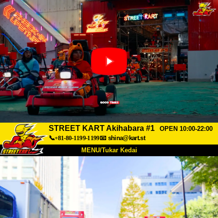
STREET KART Akihabara #1
OPEN 10:00-22:00
📞+81-80-1199-1199
📧
shina@kart.st
MENU/Tukar Kedai
UTAMA
Tentang
Spesifikasi
Harga
Akses
Suara
Soalan Lazim