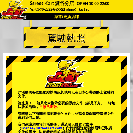
Street Kart 澀谷分店
OPEN 10:00-22:00
📞+81-70-2222-6655
📧
shina@kart.st
菜單/更換店鋪
首頁
駕駛執照
關於
規格
價格
交通方式
顧客聲音
常見問題
公司
預訂
更換店鋪
東京 品川 #1
東京 秋葉原 #1
東京 秋葉原 #2
東京 澀谷
此活動需要國際駕駛執照或其他可以在日本公共道路上駕駛的
文件。
東京 澀谷附店
東京灣
請注意！ 如果您未攜帶必要的原始文件（詳見下方），將無
法參加活動，
且無法退款
。
東京 淺草
大阪
請閱讀以下有關您需要獲得的文件，並確保您能攜帶這些文件
來到我們店鋪。
沖繩
我們建議您在預訂活動後，通過聊天或電子郵件
（
license@streetkart.com
）向我們發送駕駛執照和已取得
文件的照片，以便我們提前確認是否有任何問題。