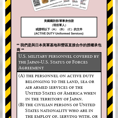
美國國防部/軍事身份證
（現役軍人）
或證明以下（A）（B）（C）的文件
(ACTIVE DUTY Uniformed Services)
** 我們是與日本美軍基地和營區直接合作的授權承包
商 **
U.S. military personnel covered by
the Japan-U.S. Status of Forces
Agreement
(A) the personnel on active duty
belonging to the land, sea or
air armed services of the
United States of America when
in the territory of Japan.
(B) the civilian persons of United
States nationality who are in
the employ of, serving with, or