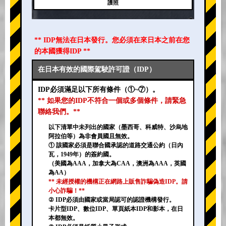
護照
** IDP無法在日本發行。您必須在來日本之前在您
的本國獲得IDP **
在日本有效的國際駕駛許可證（IDP）
IDP必須滿足以下所有條件（①~⑦）。
** 如果您的IDP不符合一個或多個條件，請緊急
聯絡我們。**
以下清單中未列出的國家（墨西哥、科威特、沙烏地
阿拉伯等）為非會員國且無效。
① 該國家必須是聯合國承認的道路交通公約（日內
瓦，1949年）的簽約國。
（美國為AAA，加拿大為CAA，澳洲為AAA，英國
為AA）
** 未經授權的機構正在網路上販售詐騙偽造IDP。請
小心詐騙！**
② IDP必須由國家或當局認可的認證機構發行。
卡片型IDP、數位IDP、單頁紙本IDP和影本，在日
本都無效。