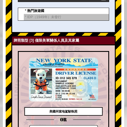
* 熱門旅遊國
* IDP（1949年）未發行
牌照類型 [3] 僅限美軍關係人員及其家屬
美國州當地駕駛執照
OR