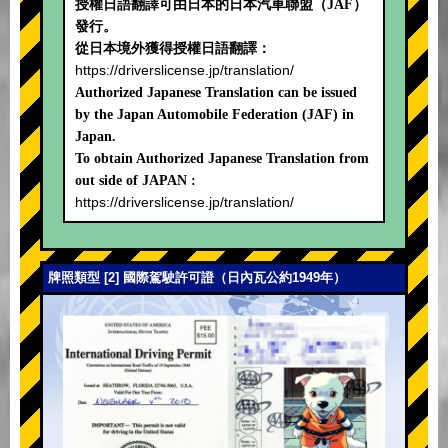
授權日語翻譯可由日本的日本汽車聯盟（JAF）
發行。
從日本境外獲得授權日語翻譯：
https://driverslicense.jp/translation/
Authorized Japanese Translation can be issued
by the Japan Automobile Federation (JAF) in
Japan.
To obtain Authorized Japanese Translation from
out side of JAPAN :
https://driverslicense.jp/translation/
牌照類型 [2] 國際駕駛許可證（日內瓦公約1949年）