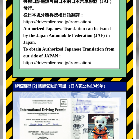
授權日語翻譯可由日本的日本汽車聯盟（JAF）
發行。
從日本境外獲得授權日語翻譯：
https://driverslicense.jp/translation/
Authorized Japanese Translation can be issued
by the Japan Automobile Federation (JAF) in
Japan.
To obtain Authorized Japanese Translation from
out side of JAPAN :
https://driverslicense.jp/translation/
牌照類型 [2] 國際駕駛許可證（日內瓦公約1949年）