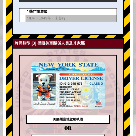
* 熱門旅遊國
* IDP（1949年）未發行
牌照類型 [3] 僅限美軍關係人員及其家屬
美國州當地駕駛執照
OR