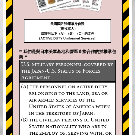
美國國防部/軍事身份證
（現役軍人）
或證明以下（A）（B）（C）的文件
(ACTIVE DUTY Uniformed Services)
** 我們是與日本美軍基地和營區直接合作的授權承包
商 **
U.S. military personnel covered by
the Japan-U.S. Status of Forces
Agreement
(A) the personnel on active duty
belonging to the land, sea or
air armed services of the
United States of America when
in the territory of Japan.
(B) the civilian persons of United
States nationality who are in
the employ of, serving with, or