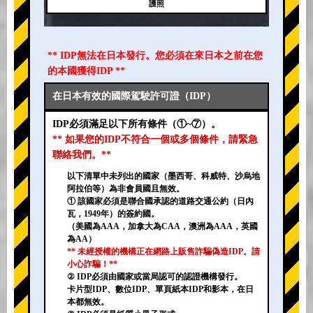
護照
** IDP無法在日本發行。您必須在來日本之前在您
的本國獲得IDP **
在日本有效的國際駕駛許可證（IDP）
IDP必須滿足以下所有條件（①~⑦）。
** 如果您的IDP不符合一個或多個條件，請緊急
聯絡我們。**
以下清單中未列出的國家（墨西哥、科威特、沙烏地
阿拉伯等）為非會員國且無效。
① 該國家必須是聯合國承認的道路交通公約（日內
瓦，1949年）的簽約國。
（美國為AAA，加拿大為CAA，澳洲為AAA，英國
為AA）
** 未經授權的機構正在網路上販售詐騙偽造IDP。請
小心詐騙！**
② IDP必須由國家或當局認可的認證機構發行。
卡片型IDP、數位IDP、單頁紙本IDP和影本，在日
本都無效。