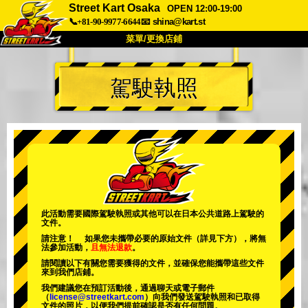
Street Kart Osaka
OPEN 12:00-19:00
📞+81-90-9977-6644
📧
shina@kart.st
菜單/更換店鋪
首頁
駕駛執照
關於
規格
價格
交通方式
顧客聲音
常見問題
公司
預訂
更換店鋪
東京 品川 #1
東京 秋葉原 #1
東京 秋葉原 #2
東京 澀谷
此活動需要國際駕駛執照或其他可以在日本公共道路上駕駛的
文件。
東京 澀谷附店
東京灣
請注意！ 如果您未攜帶必要的原始文件（詳見下方），將無
法參加活動，
且無法退款
。
東京 淺草
大阪
請閱讀以下有關您需要獲得的文件，並確保您能攜帶這些文件
來到我們店鋪。
沖繩
我們建議您在預訂活動後，通過聊天或電子郵件
（
license@streetkart.com
）向我們發送駕駛執照和已取得
文件的照片，以便我們提前確認是否有任何問題。