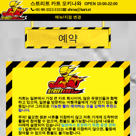
스트리트 카트 오키나와
OPEN 10:00-22:00
📞+81-90-3322-3311
📧
shina@kart.st
메뉴/지점 변경
최상단
예약
소개
사양
가격
접근성
고객 리뷰
자주 묻는 질문
회사 정보
예약
지점 변경
도쿄 시나가와 #1
도쿄 아키하바라#1
도쿄 아키하바라#2
도쿄 시부야
저희는 일본에서 가장 큰 카트 회사이며,
많은 유명인
들과 협력
도쿄 시부야 애넥스
도쿄 베이
하고 있으며, 일본을 방문하는 여행객들에게
가장 인기 있는 활
동
입니다! 그러므로
가능한 빨리 예약하는 것을 강력히 추천드
립니다.
도쿄 아사쿠사
오사카
주의! 필요한 원본 서류를 지참하지 않고 저희 가게에 도착하면
활동에 참여할 수 없으며, 환불도 불가능합니다.
(상세 내용은
오키나와
아래에 설명되어 있습니다
‘일본에서 운전하기 위한 운전 면허
증’
) 일본에서 운전할 수 있는 서류를 지참하지 않으면, 활동에
참여할 수 없으며 환불도 불가능합니다.