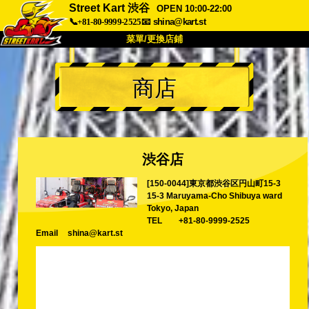
Street Kart 渋谷
OPEN 10:00-22:00
📞+81-80-9999-2525
📧
shina@kart.st
菜單/更換店鋪
首頁
商店
關於
規格
價格
交通方式
顧客聲音
常見問題
公司
預訂
渋谷店
更換店鋪
[150-0044]東京都渋谷区円山町15-3
東京 品川 #1
東京 秋葉原 #1
15-3 Maruyama-Cho Shibuya ward
東京 秋葉原 #2
東京 澀谷
Tokyo, Japan
TEL
+81-80-9999-2525
東京 澀谷附店
東京灣
Email
shina@kart.st
東京 淺草
大阪
沖繩