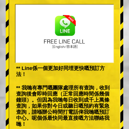
** Line係一個更加好同埋更快嘅預訂方
法！
** 我哋有專門嘅團隊處理所有查詢，收到
查詢後會即時回應（正常回應時間係幾個
鐘頭）。但因為我哋每日收到成千上萬條
查詢，如果你對今日或聽日嘅預約有緊急
查詢，請喺辦公時間打電話俾我哋嘅預訂
中心。呢個係最快同最直接嘅方法聯絡我
哋！