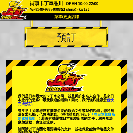
街頭卡丁車品川
OPEN 10:00-22:00
📞+81-80-9988-9988
📧
shina@kart.st
菜單/更換店鋪
首頁
預訂
關於
規格
價格
交通方式
顧客聲音
常見問題
公司
預訂
更換店鋪
東京 品川 #1
東京 秋葉原 #1
東京 秋葉原 #2
東京 澀谷
我們是日本最大的卡丁車公司，並且與
許多名人
合作，是來日
東京 澀谷附店
東京灣
本旅行的遊客中
最受歡迎的活動
！因此，我們強烈建議您
儘快
完成預訂。
東京 淺草
大阪
請注意！如果您沒有攜帶必要的原始文件來我們店鋪，您將無
法參加活動，也無法退款。
(詳情請見以下說明
「在日本駕駛所
需駕駛執照」
) 若沒有攜帶在日本駕駛所需的文件，您將無法
沖繩
參加活動，也無法退款。
請閱讀以下有關您需要獲得的文件，並確保您能攜帶這些文件